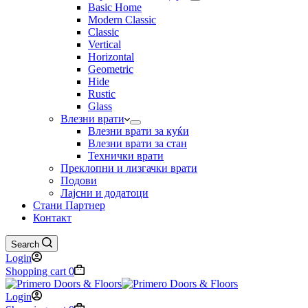
Basic Home
Modern Classic
Classic
Vertical
Horizontal
Geometric
Hide
Rustic
Glass
Влезни врати
Влезни врати за куќи
Влезни врати за стан
Технички врати
Преклопни и лизгачки врати
Подови
Лајсни и додатоци
Стани Партнер
Контакт
Search
Login
Shopping cart
0
Login