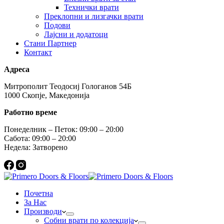
Технички врати
Преклопни и лизгачки врати
Подови
Лајсни и додатоци
Стани Партнер
Контакт
Адреса
Митрополит Теодосиј Гологанов 54Б
1000 Скопје, Македонија
Работно време
Понеделник – Петок: 09:00 – 20:00
Сабота: 09:00 – 20:00
Недела: Затворено
Почетна
За Нас
Производи
Собни врати по колекција