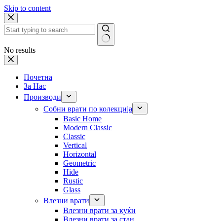
Skip to content
No results
Почетна
За Нас
Производи
Собни врати по колекција
Basic Home
Modern Classic
Classic
Vertical
Horizontal
Geometric
Hide
Rustic
Glass
Влезни врати
Влезни врати за куќи
Влезни врати за стан