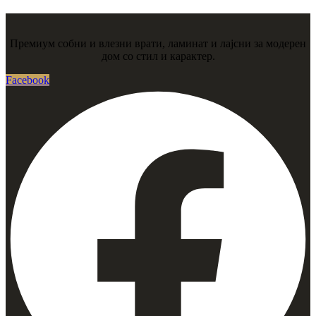
Премиум собни и влезни врати, ламинат и лајсни за модерен
дом со стил и карактер.
Facebook