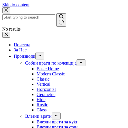
Skip to content
No results
Почетна
За Нас
Производи
Собни врати по колекција
Basic Home
Modern Classic
Classic
Vertical
Horizontal
Geometric
Hide
Rustic
Glass
Влезни врати
Влезни врати за куќи
Влезни врати за стан