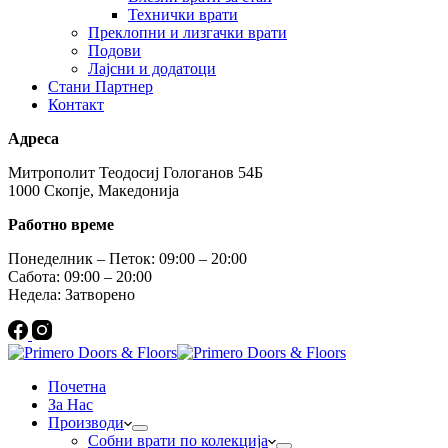
Технички врати
Преклопни и лизгачки врати
Подови
Лајсни и додатоци
Стани Партнер
Контакт
Адреса
Митрополит Теодосиј Гологанов 54Б
1000 Скопје, Македонија
Работно време
Понеделник – Петок: 09:00 – 20:00
Сабота: 09:00 – 20:00
Недела: Затворено
Почетна
За Нас
Производи
Собни врати по колекција