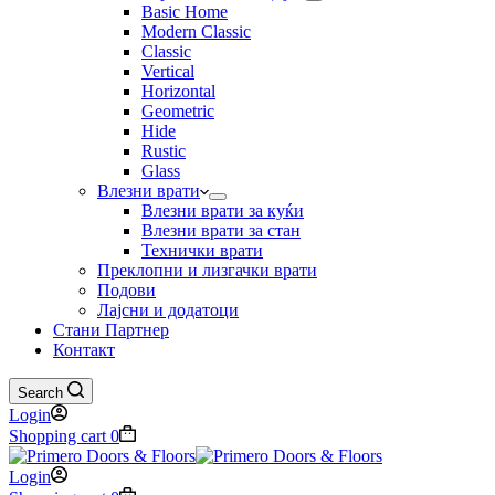
Basic Home
Modern Classic
Classic
Vertical
Horizontal
Geometric
Hide
Rustic
Glass
Влезни врати
Влезни врати за куќи
Влезни врати за стан
Технички врати
Преклопни и лизгачки врати
Подови
Лајсни и додатоци
Стани Партнер
Контакт
Search
Login
Shopping cart
0
Login