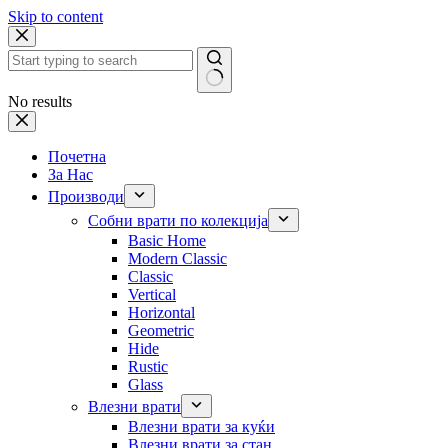
Skip to content
No results
Почетна
За Нас
Производи
Собни врати по колекција
Basic Home
Modern Classic
Classic
Vertical
Horizontal
Geometric
Hide
Rustic
Glass
Влезни врати
Влезни врати за куќи
Влезни врати за стан