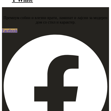
Премиум собни и влезни врати, ламинат и лајсни за модерен
дом со стил и карактер.
Facebook