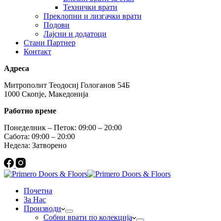
Технички врати
Преклопни и лизгачки врати
Подови
Лајсни и додатоци
Стани Партнер
Контакт
Адреса
Митрополит Теодосиј Гологанов 54Б
1000 Скопје, Македонија
Работно време
Понеделник – Петок: 09:00 – 20:00
Сабота: 09:00 – 20:00
Недела: Затворено
Почетна
За Нас
Производи
Собни врати по колекција