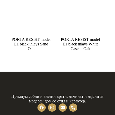
PORTA RESIST model
PORTA RESIST model
E1 black inlays Sand
E1 black inlays White
Oak
Casella Oak
Премиум собни и влезни врати, ламинат и лајсни за
модерен дом со стил и карактер.