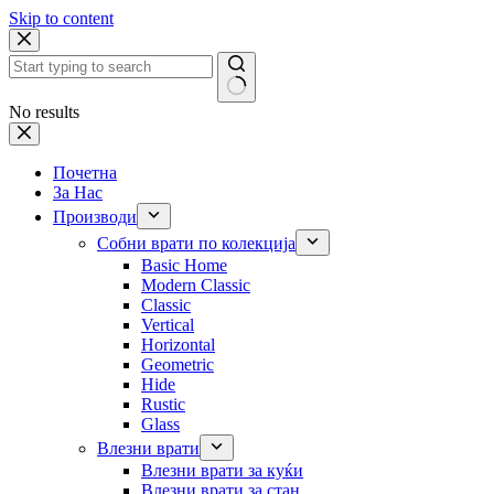
Skip to content
No results
Почетна
За Нас
Производи
Собни врати по колекција
Basic Home
Modern Classic
Classic
Vertical
Horizontal
Geometric
Hide
Rustic
Glass
Влезни врати
Влезни врати за куќи
Влезни врати за стан