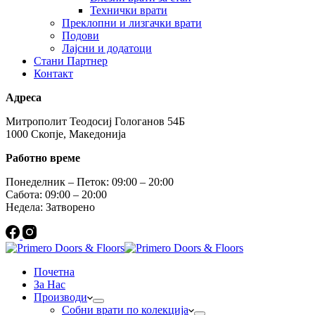
Технички врати
Преклопни и лизгачки врати
Подови
Лајсни и додатоци
Стани Партнер
Контакт
Адреса
Митрополит Теодосиј Гологанов 54Б
1000 Скопје, Македонија
Работно време
Понеделник – Петок: 09:00 – 20:00
Сабота: 09:00 – 20:00
Недела: Затворено
Почетна
За Нас
Производи
Собни врати по колекција