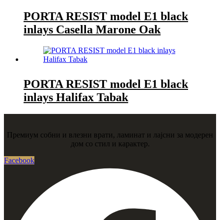
PORTA RESIST model E1 black
inlays Casella Marone Oak
PORTA RESIST model E1 black
inlays Halifax Tabak
Премиум собни и влезни врати, ламинат и лајсни за модерен
дом со стил и карактер.
Facebook