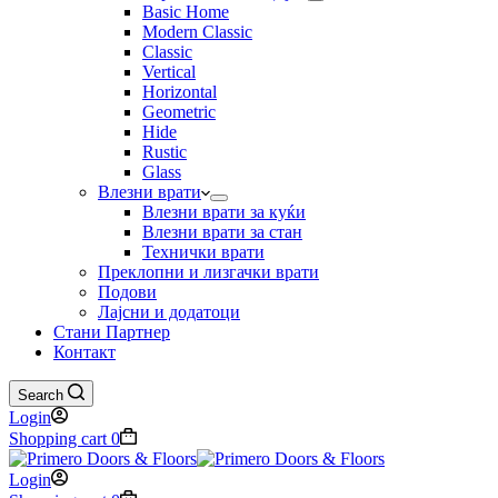
Basic Home
Modern Classic
Classic
Vertical
Horizontal
Geometric
Hide
Rustic
Glass
Влезни врати
Влезни врати за куќи
Влезни врати за стан
Технички врати
Преклопни и лизгачки врати
Подови
Лајсни и додатоци
Стани Партнер
Контакт
Search
Login
Shopping cart
0
Login