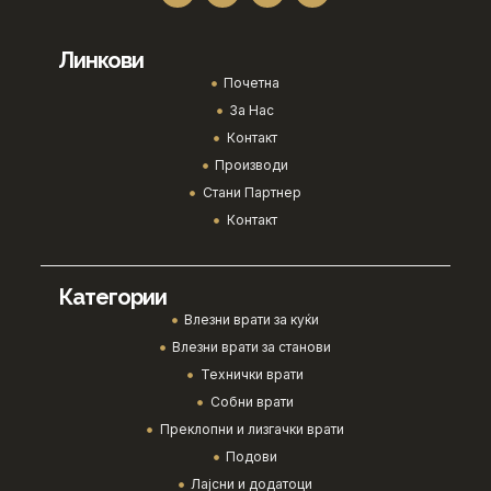
Линкови
Почетна
За Нас
Контакт
Производи
Стани Партнер
Контакт
Категории
Влезни врати за куќи
Влезни врати за станови
Технички врати
Собни врати
Преклопни и лизгачки врати
Подови
Лајсни и додатоци