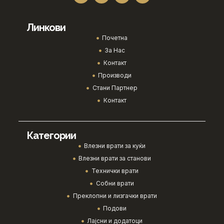
Линкови
Почетна
За Нас
Контакт
Производи
Стани Партнер
Контакт
Категории
Влезни врати за куќи
Влезни врати за станови
Технички врати
Собни врати
Преклопни и лизгачки врати
Подови
Лајсни и додатоци