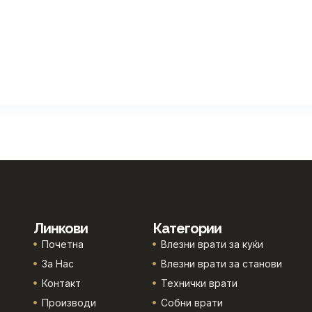
Линкови
Категории
Почетна
Влезни врати за куќи
За Нас
Влезни врати за станови
Контакт
Технички врати
Производи
Собни врати