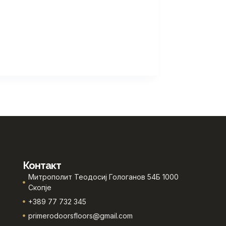
Контакт
Митрополит Теодосиј Гологанов 54Б 1000
Скопје
+389 77 732 345
primerodoorsfloors@gmail.com