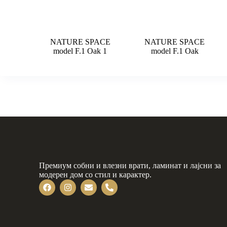
NATURE SPACE
NATURE SPACE
model F.1 Oak 1
model F.1 Oak
Премиум собни и влезни врати, ламинат и лајсни за
модерен дом со стил и карактер.