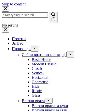
Skip to content
No results
Почетна
За Нас
Производи
Собни врати по колекција
Basic Home
Modern Classic
Classic
Vertical
Horizontal
Geometric
Hide
Rustic
Glass
Влезни врати
Влезни врати за куќи
Влезни врати за стан