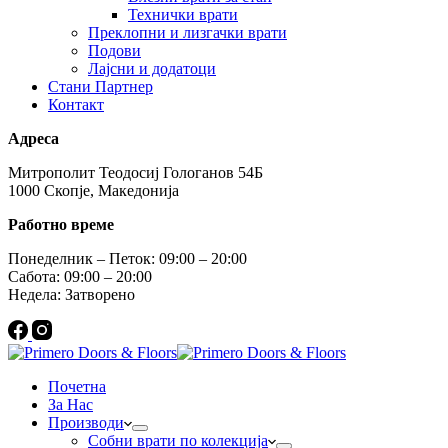
Технички врати
Преклопни и лизгачки врати
Подови
Лајсни и додатоци
Стани Партнер
Контакт
Адреса
Митрополит Теодосиј Гологанов 54Б
1000 Скопје, Македонија
Работно време
Понеделник – Петок: 09:00 – 20:00
Сабота: 09:00 – 20:00
Недела: Затворено
Почетна
За Нас
Производи
Собни врати по колекција