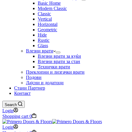
Basic Home
Modern Classic
Classic
Vertical
Horizontal
Geometric
Hide
Rustic
Glass
Влезни врати
Влезни врати за куќи
Влезни врати за стан
Технички врати
Преклопни и лизгачки врати
Подови
Лајсни и додатоци
Стани Партнер
Контакт
Search
Login
Shopping cart
0
Login