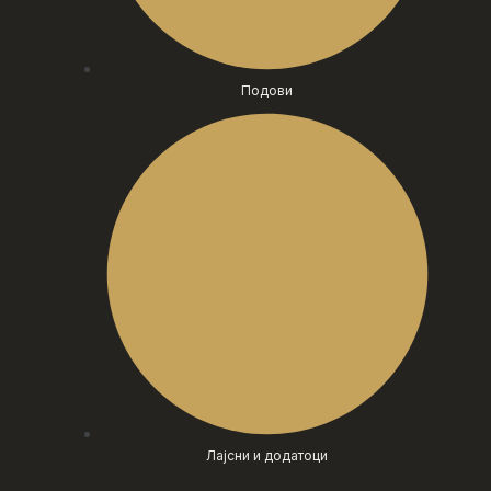
Подови
Лајсни и додатоци