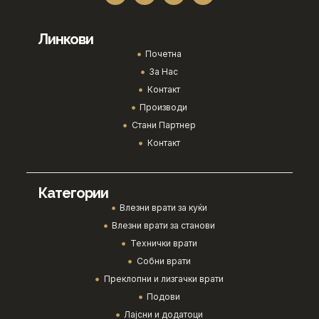
Линкови
Почетна
За Нас
Контакт
Производи
Стани Партнер
Контакт
Категории
Влезни врати за куќи
Влезни врати за станови
Технички врати
Собни врати
Преклопни и лизгачки врати
Подови
Лајсни и додатоци