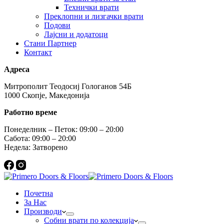
Технички врати
Преклопни и лизгачки врати
Подови
Лајсни и додатоци
Стани Партнер
Контакт
Адреса
Митрополит Теодосиј Гологанов 54Б
1000 Скопје, Македонија
Работно време
Понеделник – Петок: 09:00 – 20:00
Сабота: 09:00 – 20:00
Недела: Затворено
Почетна
За Нас
Производи
Собни врати по колекција