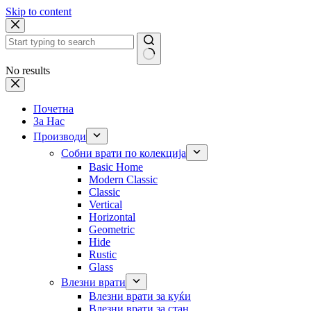
Skip to content
No results
Почетна
За Нас
Производи
Собни врати по колекција
Basic Home
Modern Classic
Classic
Vertical
Horizontal
Geometric
Hide
Rustic
Glass
Влезни врати
Влезни врати за куќи
Влезни врати за стан