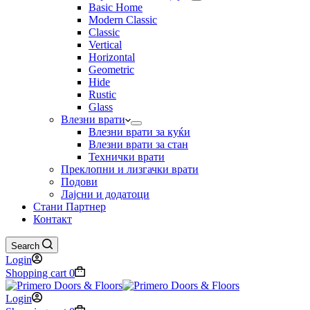
Basic Home
Modern Classic
Classic
Vertical
Horizontal
Geometric
Hide
Rustic
Glass
Влезни врати
Влезни врати за куќи
Влезни врати за стан
Технички врати
Преклопни и лизгачки врати
Подови
Лајсни и додатоци
Стани Партнер
Контакт
Search
Login
Shopping cart
0
Login