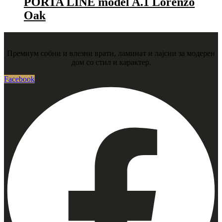
PORTA LINE model A.1 Lorenzo
Oak
Премиум собни и влезни врати, ламинат и лајсни за модерен
дом со стил и карактер.
Facebook