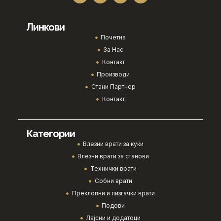
Линкови
Почетна
За Нас
Контакт
Производи
Стани Партнер
Контакт
Категории
Влезни врати за куќи
Влезни врати за станови
Технички врати
Собни врати
Преклопни и лизгачки врати
Подови
Лајсни и додатоци