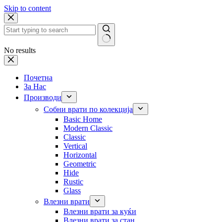
Skip to content
No results
Почетна
За Нас
Производи
Собни врати по колекција
Basic Home
Modern Classic
Classic
Vertical
Horizontal
Geometric
Hide
Rustic
Glass
Влезни врати
Влезни врати за куќи
Влезни врати за стан