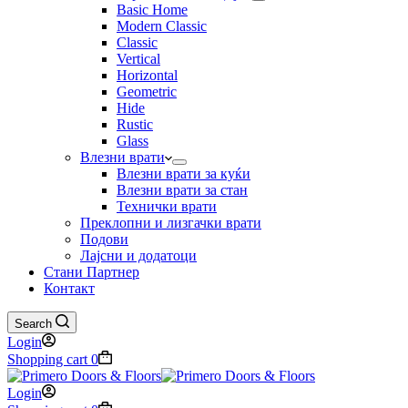
Basic Home
Modern Classic
Classic
Vertical
Horizontal
Geometric
Hide
Rustic
Glass
Влезни врати
Влезни врати за куќи
Влезни врати за стан
Технички врати
Преклопни и лизгачки врати
Подови
Лајсни и додатоци
Стани Партнер
Контакт
Search
Login
Shopping cart
0
Login