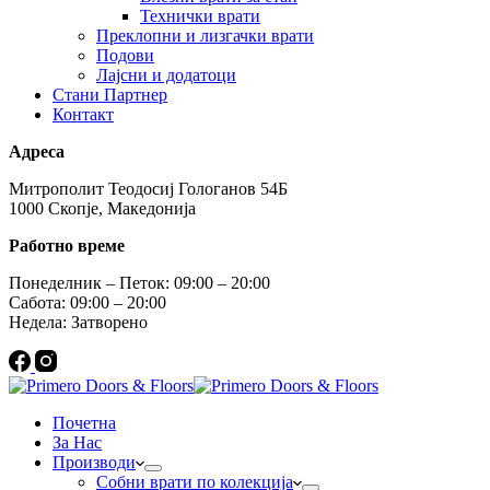
Технички врати
Преклопни и лизгачки врати
Подови
Лајсни и додатоци
Стани Партнер
Контакт
Адреса
Митрополит Теодосиј Гологанов 54Б
1000 Скопје, Македонија
Работно време
Понеделник – Петок: 09:00 – 20:00
Сабота: 09:00 – 20:00
Недела: Затворено
Почетна
За Нас
Производи
Собни врати по колекција