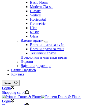
Basic Home
Modern Classic
Classic
Vertical
Horizontal
Geometric
Hide
Rustic
Glass
Влезни врати
Влезни врати за куќи
Влезни врати за стан
Технички врати
Преклопни и лизгачки врати
Подови
Лајсни и додатоци
Стани Партнер
Контакт
Search
Login
Shopping cart
0
Login