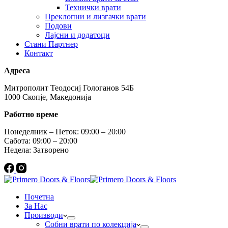
Технички врати
Преклопни и лизгачки врати
Подови
Лајсни и додатоци
Стани Партнер
Контакт
Адреса
Митрополит Теодосиј Гологанов 54Б
1000 Скопје, Македонија
Работно време
Понеделник – Петок: 09:00 – 20:00
Сабота: 09:00 – 20:00
Недела: Затворено
Почетна
За Нас
Производи
Собни врати по колекција