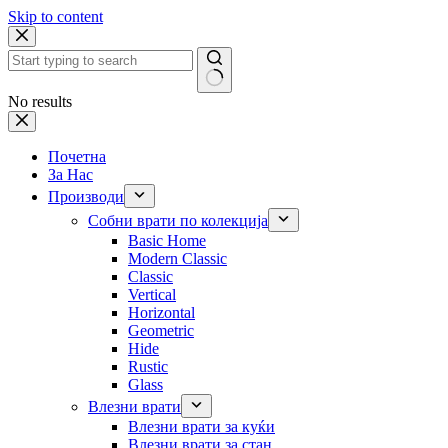
Skip to content
No results
Почетна
За Нас
Производи
Собни врати по колекција
Basic Home
Modern Classic
Classic
Vertical
Horizontal
Geometric
Hide
Rustic
Glass
Влезни врати
Влезни врати за куќи
Влезни врати за стан