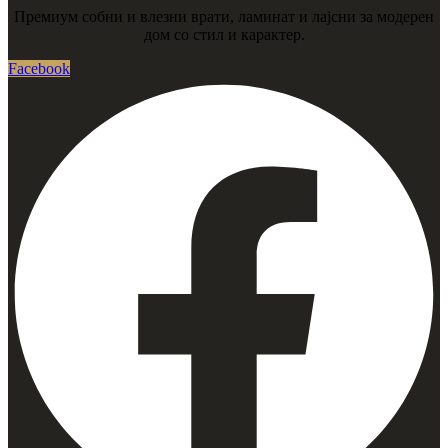
Премиум собни и влезни врати, ламинат и лајсни за модерен
дом со стил и карактер.
Facebook