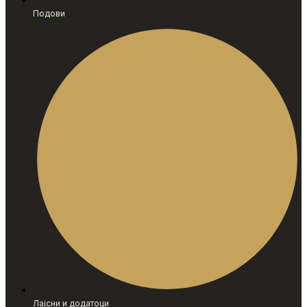
Подови
Лајсни и додатоци