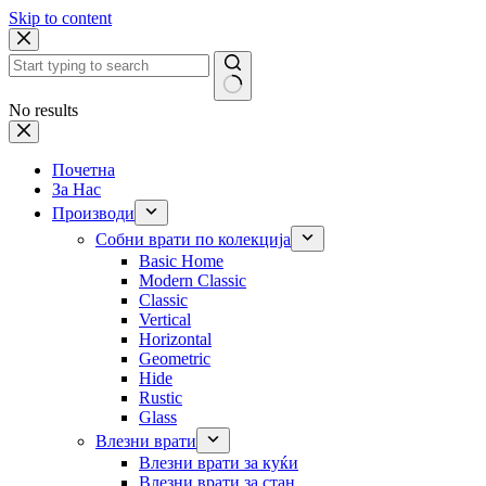
Skip to content
No results
Почетна
За Нас
Производи
Собни врати по колекција
Basic Home
Modern Classic
Classic
Vertical
Horizontal
Geometric
Hide
Rustic
Glass
Влезни врати
Влезни врати за куќи
Влезни врати за стан