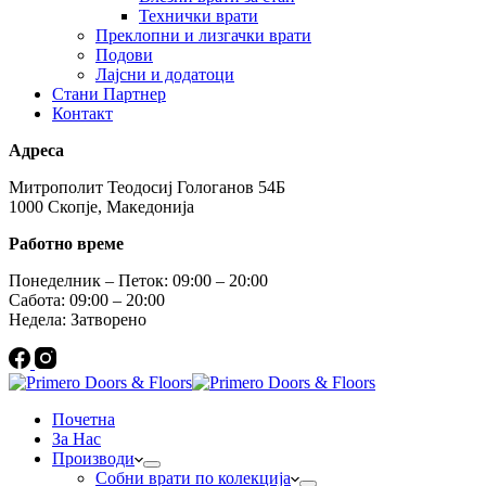
Технички врати
Преклопни и лизгачки врати
Подови
Лајсни и додатоци
Стани Партнер
Контакт
Адреса
Митрополит Теодосиј Гологанов 54Б
1000 Скопје, Македонија
Работно време
Понеделник – Петок: 09:00 – 20:00
Сабота: 09:00 – 20:00
Недела: Затворено
Почетна
За Нас
Производи
Собни врати по колекција