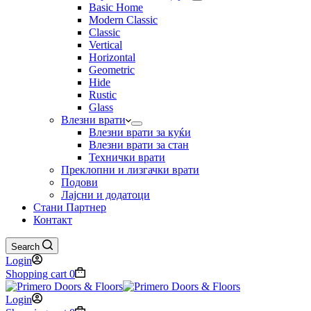
Basic Home
Modern Classic
Classic
Vertical
Horizontal
Geometric
Hide
Rustic
Glass
Влезни врати
Влезни врати за куќи
Влезни врати за стан
Технички врати
Преклопни и лизгачки врати
Подови
Лајсни и додатоци
Стани Партнер
Контакт
Search
Login
Shopping cart
0
Login