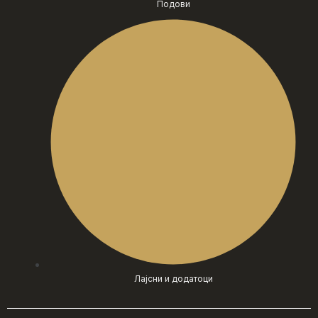
Подови
Лајсни и додатоци