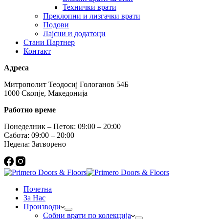
Технички врати
Преклопни и лизгачки врати
Подови
Лајсни и додатоци
Стани Партнер
Контакт
Адреса
Митрополит Теодосиј Гологанов 54Б
1000 Скопје, Македонија
Работно време
Понеделник – Петок: 09:00 – 20:00
Сабота: 09:00 – 20:00
Недела: Затворено
Почетна
За Нас
Производи
Собни врати по колекција