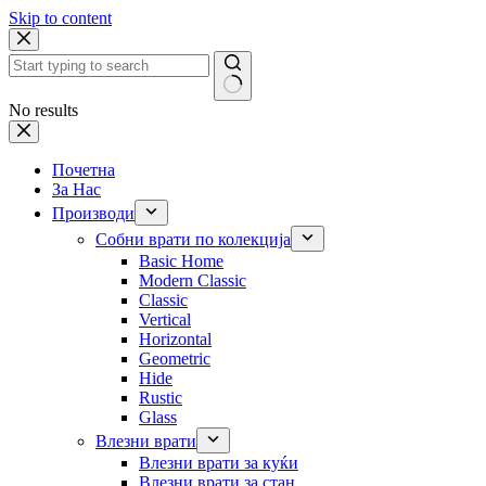
Skip to content
No results
Почетна
За Нас
Производи
Собни врати по колекција
Basic Home
Modern Classic
Classic
Vertical
Horizontal
Geometric
Hide
Rustic
Glass
Влезни врати
Влезни врати за куќи
Влезни врати за стан