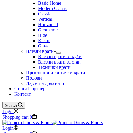
Basic Home
Modern Classic
Classic
Vertical
Horizontal
Geometric
Hide
Rustic
Glass
Влезни врати
Влезни врати за куќи
Влезни врати за стан
Технички врати
Преклопни и лизгачки врати
Подови
Лајсни и додатоци
Стани Партнер
Контакт
Search
Login
Shopping cart
0
Login