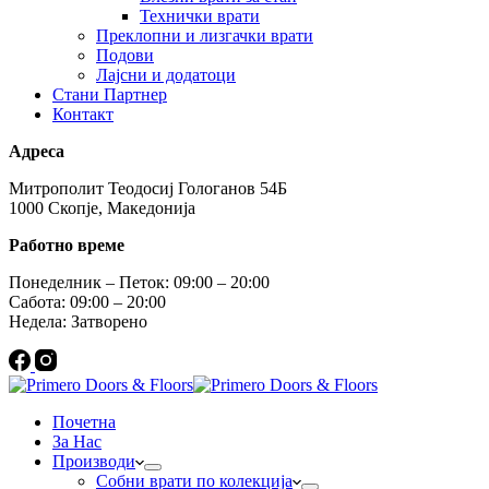
Технички врати
Преклопни и лизгачки врати
Подови
Лајсни и додатоци
Стани Партнер
Контакт
Адреса
Митрополит Теодосиј Гологанов 54Б
1000 Скопје, Македонија
Работно време
Понеделник – Петок: 09:00 – 20:00
Сабота: 09:00 – 20:00
Недела: Затворено
Почетна
За Нас
Производи
Собни врати по колекција