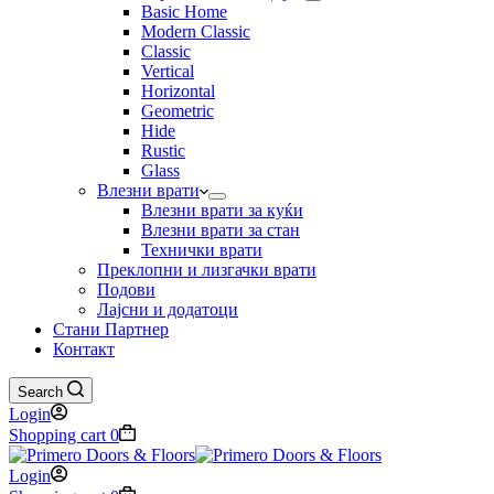
Basic Home
Modern Classic
Classic
Vertical
Horizontal
Geometric
Hide
Rustic
Glass
Влезни врати
Влезни врати за куќи
Влезни врати за стан
Технички врати
Преклопни и лизгачки врати
Подови
Лајсни и додатоци
Стани Партнер
Контакт
Search
Login
Shopping cart
0
Login