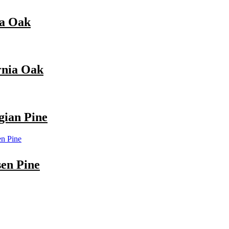
a Oak
nia Oak
ian Pine
en Pine