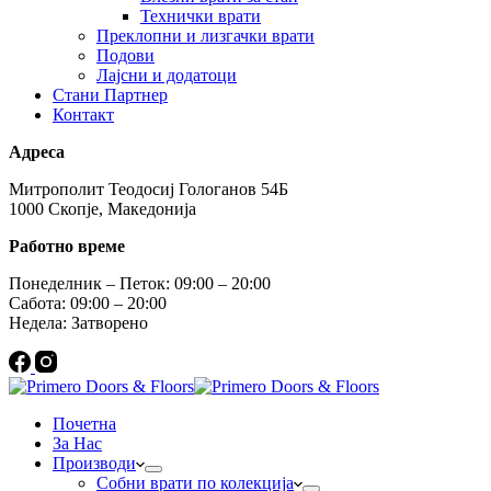
Технички врати
Преклопни и лизгачки врати
Подови
Лајсни и додатоци
Стани Партнер
Контакт
Адреса
Митрополит Теодосиј Гологанов 54Б
1000 Скопје, Македонија
Работно време
Понеделник – Петок: 09:00 – 20:00
Сабота: 09:00 – 20:00
Недела: Затворено
Почетна
За Нас
Производи
Собни врати по колекција