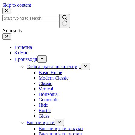
Skip to content
No results
Почетна
За Нас
Производи
Собни врати по колекција
Basic Home
Modern Classic
Classic
Vertical
Horizontal
Geometric
Hide
Rustic
Glass
Влезни врати
Влезни врати за куќи
Влезни врати за стан