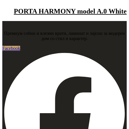
PORTA HARMONY model A.0 White
Премиум собни и влезни врати, ламинат и лајсни за модерен
дом со стил и карактер.
Facebook