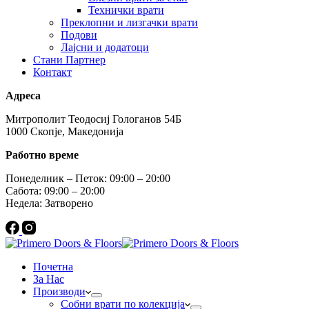
Технички врати
Преклопни и лизгачки врати
Подови
Лајсни и додатоци
Стани Партнер
Контакт
Адреса
Митрополит Теодосиј Гологанов 54Б
1000 Скопје, Македонија
Работно време
Понеделник – Петок: 09:00 – 20:00
Сабота: 09:00 – 20:00
Недела: Затворено
Почетна
За Нас
Производи
Собни врати по колекција