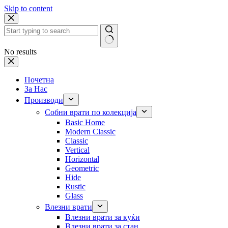
Skip to content
No results
Почетна
За Нас
Производи
Собни врати по колекција
Basic Home
Modern Classic
Classic
Vertical
Horizontal
Geometric
Hide
Rustic
Glass
Влезни врати
Влезни врати за куќи
Влезни врати за стан