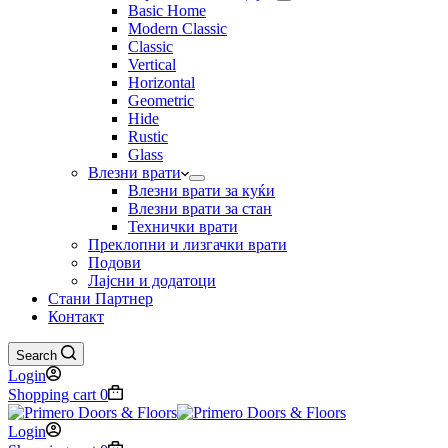
Basic Home
Modern Classic
Classic
Vertical
Horizontal
Geometric
Hide
Rustic
Glass
Влезни врати
Влезни врати за куќи
Влезни врати за стан
Технички врати
Преклопни и лизгачки врати
Подови
Лајсни и додатоци
Стани Партнер
Контакт
Search
Login
Shopping cart
0
Login