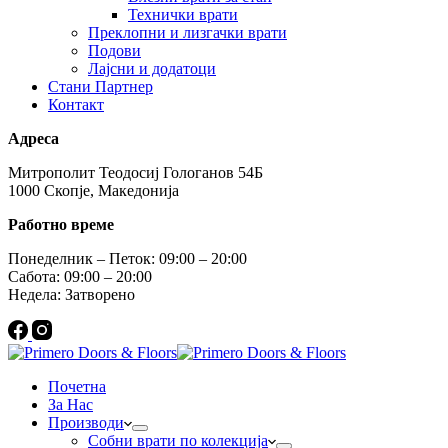
Технички врати
Преклопни и лизгачки врати
Подови
Лајсни и додатоци
Стани Партнер
Контакт
Адреса
Митрополит Теодосиј Гологанов 54Б
1000 Скопје, Македонија
Работно време
Понеделник – Петок: 09:00 – 20:00
Сабота: 09:00 – 20:00
Недела: Затворено
Почетна
За Нас
Производи
Собни врати по колекција