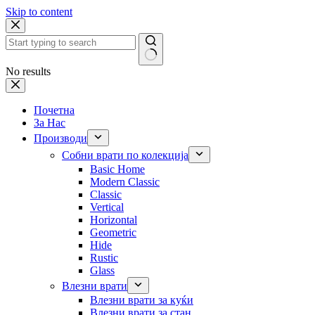
Skip to content
No results
Почетна
За Нас
Производи
Собни врати по колекција
Basic Home
Modern Classic
Classic
Vertical
Horizontal
Geometric
Hide
Rustic
Glass
Влезни врати
Влезни врати за куќи
Влезни врати за стан