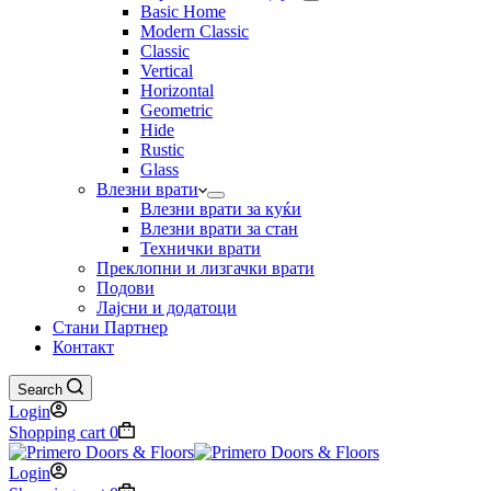
Basic Home
Modern Classic
Classic
Vertical
Horizontal
Geometric
Hide
Rustic
Glass
Влезни врати
Влезни врати за куќи
Влезни врати за стан
Технички врати
Преклопни и лизгачки врати
Подови
Лајсни и додатоци
Стани Партнер
Контакт
Search
Login
Shopping cart
0
Login