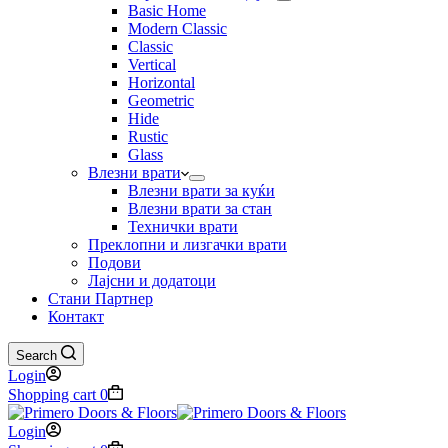
Basic Home
Modern Classic
Classic
Vertical
Horizontal
Geometric
Hide
Rustic
Glass
Влезни врати
Влезни врати за куќи
Влезни врати за стан
Технички врати
Преклопни и лизгачки врати
Подови
Лајсни и додатоци
Стани Партнер
Контакт
Search
Login
Shopping cart
0
Login