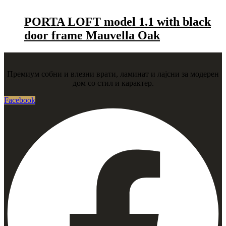
PORTA LOFT model 1.1 with black
door frame Mauvella Oak
Премиум собни и влезни врати, ламинат и лајсни за модерен
дом со стил и карактер.
Facebook