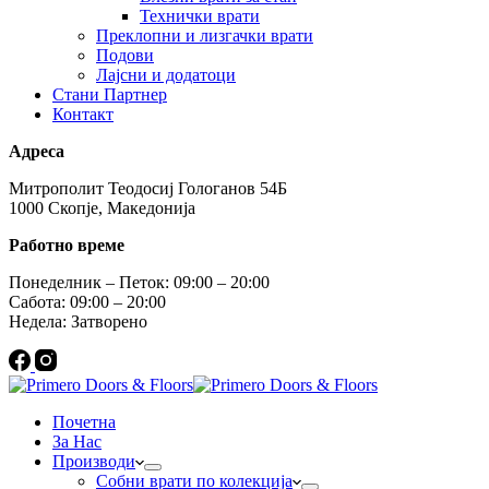
Технички врати
Преклопни и лизгачки врати
Подови
Лајсни и додатоци
Стани Партнер
Контакт
Адреса
Митрополит Теодосиј Гологанов 54Б
1000 Скопје, Македонија
Работно време
Понеделник – Петок: 09:00 – 20:00
Сабота: 09:00 – 20:00
Недела: Затворено
Почетна
За Нас
Производи
Собни врати по колекција