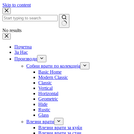
Skip to content
No results
Почетна
За Нас
Производи
Собни врати по колекција
Basic Home
Modern Classic
Classic
Vertical
Horizontal
Geometric
Hide
Rustic
Glass
Влезни врати
Влезни врати за куќи
Влезни врати за стан