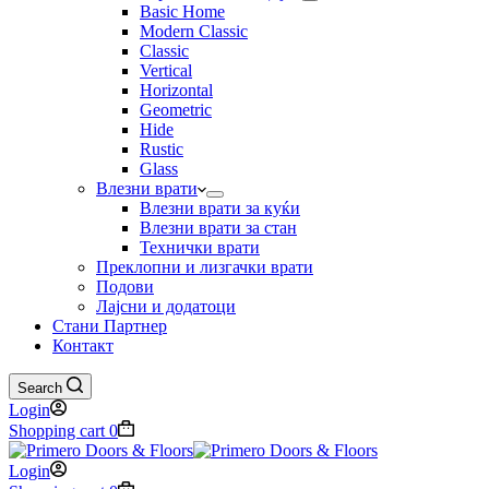
Basic Home
Modern Classic
Classic
Vertical
Horizontal
Geometric
Hide
Rustic
Glass
Влезни врати
Влезни врати за куќи
Влезни врати за стан
Технички врати
Преклопни и лизгачки врати
Подови
Лајсни и додатоци
Стани Партнер
Контакт
Search
Login
Shopping cart
0
Login