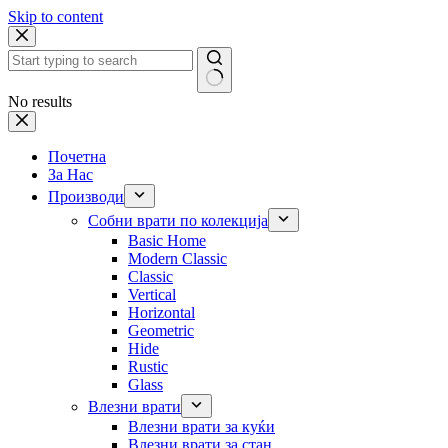
Skip to content
No results
Почетна
За Нас
Производи
Собни врати по колекција
Basic Home
Modern Classic
Classic
Vertical
Horizontal
Geometric
Hide
Rustic
Glass
Влезни врати
Влезни врати за куќи
Влезни врати за стан