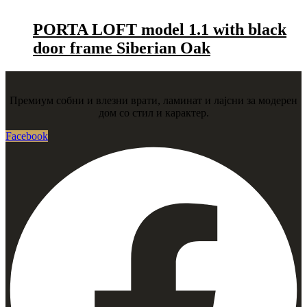
PORTA LOFT model 1.1 with black
door frame Siberian Oak
Премиум собни и влезни врати, ламинат и лајсни за модерен
дом со стил и карактер.
Facebook