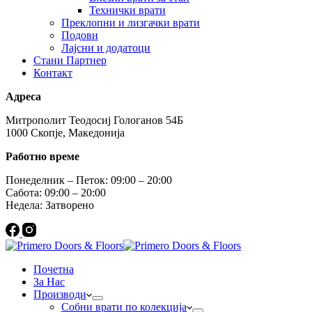
Технички врати
Преклопни и лизгачки врати
Подови
Лајсни и додатоци
Стани Партнер
Контакт
Адреса
Митрополит Теодосиј Гологанов 54Б
1000 Скопје, Македонија
Работно време
Понеделник – Петок: 09:00 – 20:00
Сабота: 09:00 – 20:00
Недела: Затворено
Почетна
За Нас
Производи
Собни врати по колекција