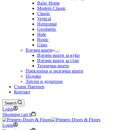
Basic Home
Modern Classic
Classic
Vertical
Horizontal
Geometric
Hide
Rustic
Glass
Влезни врати
Влезни врати за куќи
Влезни врати за стан
Технички врати
Преклопни и лизгачки врати
Подови
Лајсни и додатоци
Стани Партнер
Контакт
Search
Login
Shopping cart
0
Login