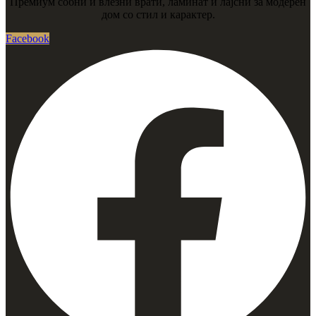
Премиум собни и влезни врати, ламинат и лајсни за модерен
дом со стил и карактер.
Facebook