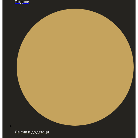
Подови
Лајсни и додатоци