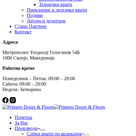
Технички врати
Преклопни и лизгачки врати
Подови
Лајсни и додатоци
Стани Партнер
Контакт
Адреса
Митрополит Теодосиј Гологанов 54Б
1000 Скопје, Македонија
Работно време
Понеделник – Петок: 09:00 – 20:00
Сабота: 09:00 – 20:00
Недела: Затворено
Почетна
За Нас
Производи
Собни врати по колекција