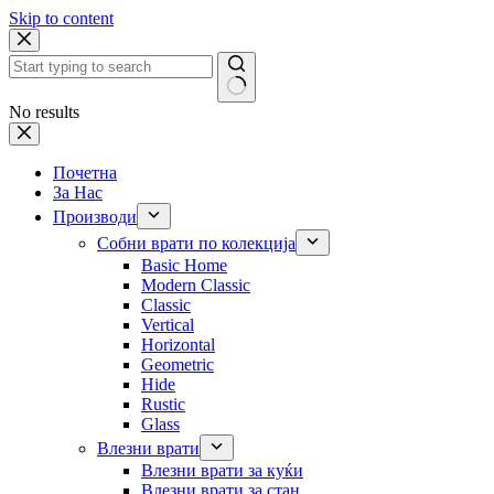
Skip to content
No results
Почетна
За Нас
Производи
Собни врати по колекција
Basic Home
Modern Classic
Classic
Vertical
Horizontal
Geometric
Hide
Rustic
Glass
Влезни врати
Влезни врати за куќи
Влезни врати за стан