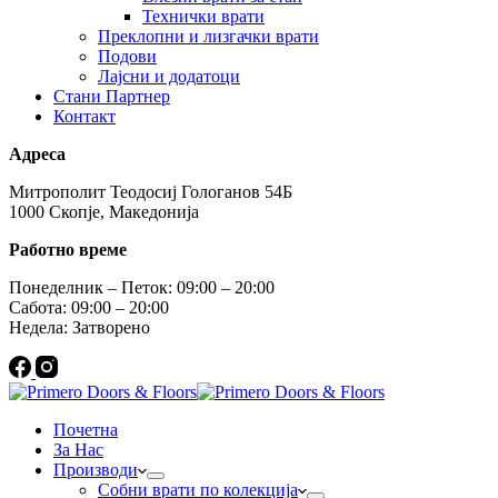
Технички врати
Преклопни и лизгачки врати
Подови
Лајсни и додатоци
Стани Партнер
Контакт
Адреса
Митрополит Теодосиј Гологанов 54Б
1000 Скопје, Македонија
Работно време
Понеделник – Петок: 09:00 – 20:00
Сабота: 09:00 – 20:00
Недела: Затворено
Почетна
За Нас
Производи
Собни врати по колекција