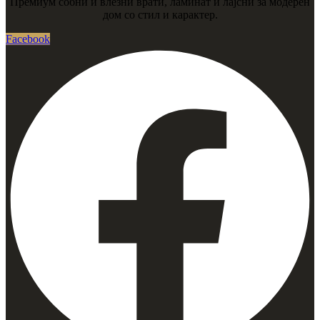
Премиум собни и влезни врати, ламинат и лајсни за модерен
дом со стил и карактер.
Facebook