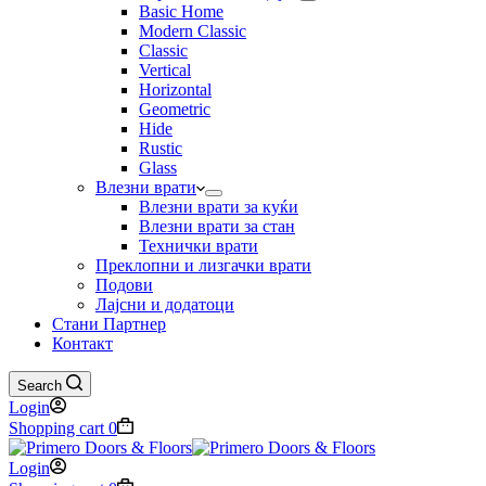
Basic Home
Modern Classic
Classic
Vertical
Horizontal
Geometric
Hide
Rustic
Glass
Влезни врати
Влезни врати за куќи
Влезни врати за стан
Технички врати
Преклопни и лизгачки врати
Подови
Лајсни и додатоци
Стани Партнер
Контакт
Search
Login
Shopping cart
0
Login