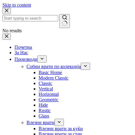
Skip to content
No results
Почетна
За Нас
Производи
Собни врати по колекција
Basic Home
Modern Classic
Classic
Vertical
Horizontal
Geometric
Hide
Rustic
Glass
Влезни врати
Влезни врати за куќи
Влезни врати за стан