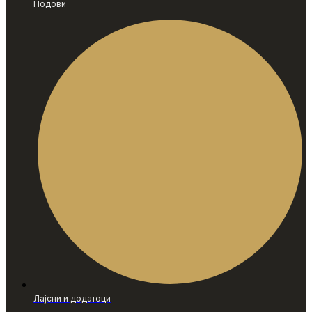
Подови
Лајсни и додатоци