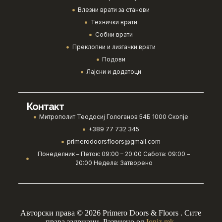
Влезни врати за станови
Технички врати
Собни врати
Преклопни и лизгачки врати
Подови
Лајсни и додатоци
Контакт
Митрополит Теодосиј Гологанов 54Б 1000 Скопје
+389 77 732 345
primerodoorsfloors@gmail.com
Понеделник – Петок: 09:00 – 20:00 Сабота: 09:00 –
20:00 Недела: Затворено
Авторски права © 2026 Primero Doors & Floors . Сите
права задржани. Развиено од
Ioniz.mk
.