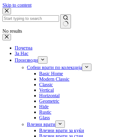
Skip to content
No results
Почетна
За Нас
Производи
Собни врати по колекција
Basic Home
Modern Classic
Classic
Vertical
Horizontal
Geometric
Hide
Rustic
Glass
Влезни врати
Влезни врати за куќи
Влезни врати за стан