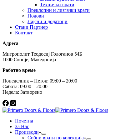
Технички врати
Преклопни и лизгачки врати
Подови
Лајсни и додатоци
Стани Партнер
Контакт
Адреса
Митрополит Теодосиј Гологанов 54Б
1000 Скопје, Македонија
Работно време
Понеделник – Петок: 09:00 – 20:00
Сабота: 09:00 – 20:00
Недела: Затворено
Почетна
За Нас
Производи
Собни врати по колекција