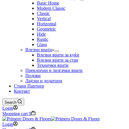
Basic Home
Modern Classic
Classic
Vertical
Horizontal
Geometric
Hide
Rustic
Glass
Влезни врати
Влезни врати за куќи
Влезни врати за стан
Технички врати
Преклопни и лизгачки врати
Подови
Лајсни и додатоци
Стани Партнер
Контакт
Search
Login
Shopping cart
0
Login