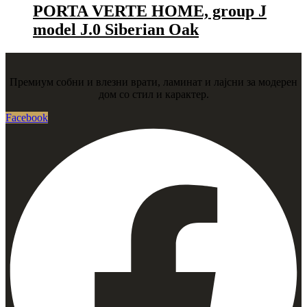
PORTA VERTE HOME, group J
model J.0 Siberian Oak
Премиум собни и влезни врати, ламинат и лајсни за модерен
дом со стил и карактер.
Facebook