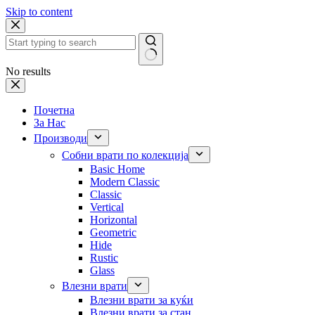
Skip to content
No results
Почетна
За Нас
Производи
Собни врати по колекција
Basic Home
Modern Classic
Classic
Vertical
Horizontal
Geometric
Hide
Rustic
Glass
Влезни врати
Влезни врати за куќи
Влезни врати за стан