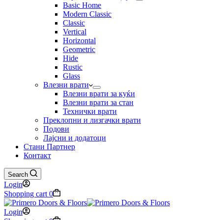
Basic Home
Modern Classic
Classic
Vertical
Horizontal
Geometric
Hide
Rustic
Glass
Влезни врати
Влезни врати за куќи
Влезни врати за стан
Технички врати
Преклопни и лизгачки врати
Подови
Лајсни и додатоци
Стани Партнер
Контакт
Search
Login
Shopping cart
0
Login