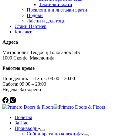
Технички врати
Преклопни и лизгачки врати
Подови
Лајсни и додатоци
Стани Партнер
Контакт
Адреса
Митрополит Теодосиј Гологанов 54Б
1000 Скопје, Македонија
Работно време
Понеделник – Петок: 09:00 – 20:00
Сабота: 09:00 – 20:00
Недела: Затворено
Почетна
За Нас
Производи
Собни врати по колекција