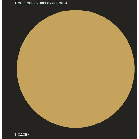
Преклопни и лизгачки врати
Подови