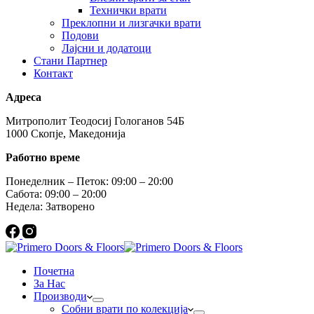
Технички врати
Преклопни и лизгачки врати
Подови
Лајсни и додатоци
Стани Партнер
Контакт
Адреса
Митрополит Теодосиј Гологанов 54Б
1000 Скопје, Македонија
Работно време
Понеделник – Петок: 09:00 – 20:00
Сабота: 09:00 – 20:00
Недела: Затворено
Почетна
За Нас
Производи
Собни врати по колекција