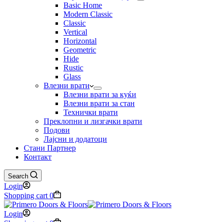
Basic Home
Modern Classic
Classic
Vertical
Horizontal
Geometric
Hide
Rustic
Glass
Влезни врати
Влезни врати за куќи
Влезни врати за стан
Технички врати
Преклопни и лизгачки врати
Подови
Лајсни и додатоци
Стани Партнер
Контакт
Search
Login
Shopping cart
0
Login