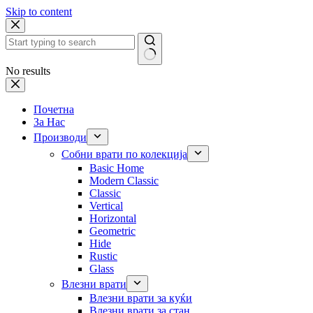
Skip to content
No results
Почетна
За Нас
Производи
Собни врати по колекција
Basic Home
Modern Classic
Classic
Vertical
Horizontal
Geometric
Hide
Rustic
Glass
Влезни врати
Влезни врати за куќи
Влезни врати за стан