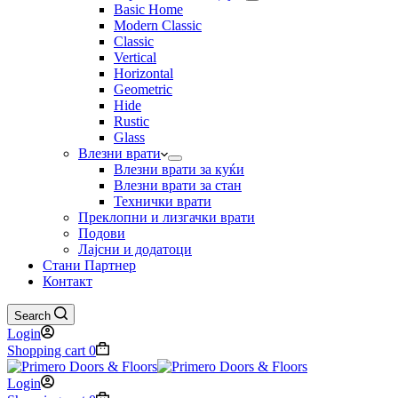
Basic Home
Modern Classic
Classic
Vertical
Horizontal
Geometric
Hide
Rustic
Glass
Влезни врати
Влезни врати за куќи
Влезни врати за стан
Технички врати
Преклопни и лизгачки врати
Подови
Лајсни и додатоци
Стани Партнер
Контакт
Search
Login
Shopping cart
0
Login