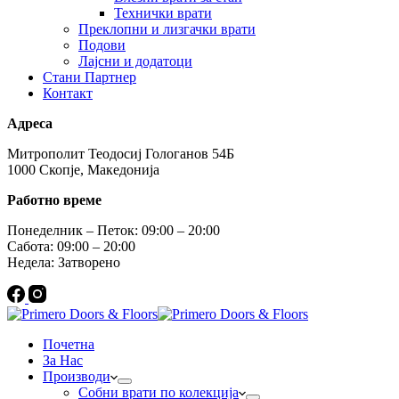
Технички врати
Преклопни и лизгачки врати
Подови
Лајсни и додатоци
Стани Партнер
Контакт
Адреса
Митрополит Теодосиј Гологанов 54Б
1000 Скопје, Македонија
Работно време
Понеделник – Петок: 09:00 – 20:00
Сабота: 09:00 – 20:00
Недела: Затворено
Почетна
За Нас
Производи
Собни врати по колекција