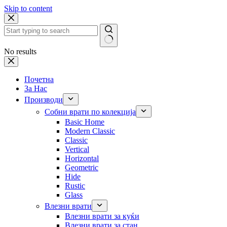
Skip to content
No results
Почетна
За Нас
Производи
Собни врати по колекција
Basic Home
Modern Classic
Classic
Vertical
Horizontal
Geometric
Hide
Rustic
Glass
Влезни врати
Влезни врати за куќи
Влезни врати за стан