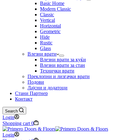
Basic Home
Modern Classic
Classic
Vertical
Horizontal
Geometric
Hide
Rustic
Glass
Влезни врати
Влезни врати за куќи
Влезни врати за стан
Технички врати
Преклопни и лизгачки врати
Подови
Лајсни и додатоци
Стани Партнер
Контакт
Search
Login
Shopping cart
0
Login