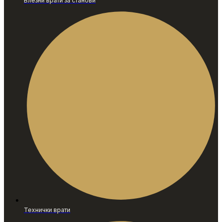
Влезни врати за станови
Технички врати