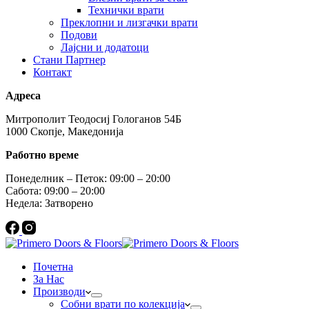
Технички врати
Преклопни и лизгачки врати
Подови
Лајсни и додатоци
Стани Партнер
Контакт
Адреса
Митрополит Теодосиј Гологанов 54Б
1000 Скопје, Македонија
Работно време
Понеделник – Петок: 09:00 – 20:00
Сабота: 09:00 – 20:00
Недела: Затворено
Почетна
За Нас
Производи
Собни врати по колекција