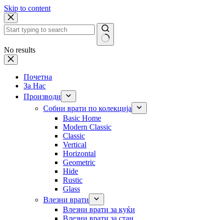
Skip to content
No results
Почетна
За Нас
Производи
Собни врати по колекција
Basic Home
Modern Classic
Classic
Vertical
Horizontal
Geometric
Hide
Rustic
Glass
Влезни врати
Влезни врати за куќи
Влезни врати за стан