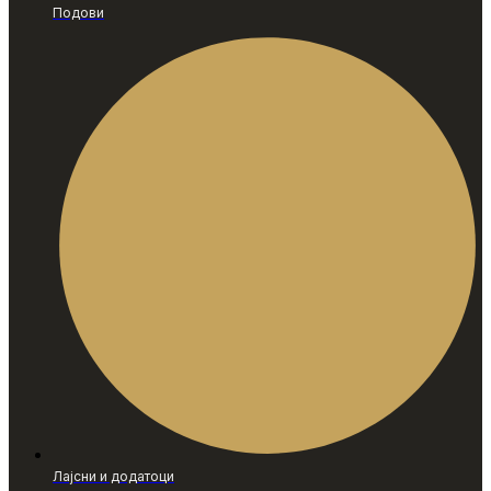
Подови
Лајсни и додатоци