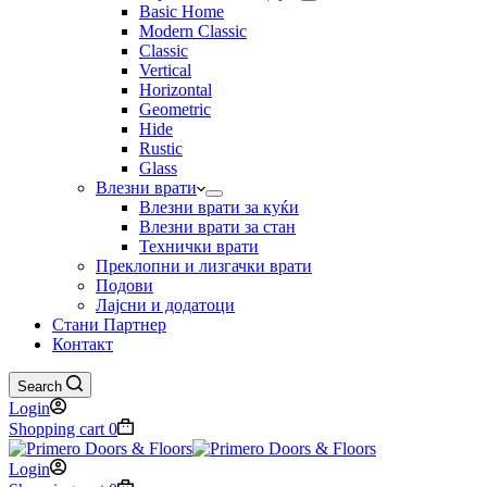
Basic Home
Modern Classic
Classic
Vertical
Horizontal
Geometric
Hide
Rustic
Glass
Влезни врати
Влезни врати за куќи
Влезни врати за стан
Технички врати
Преклопни и лизгачки врати
Подови
Лајсни и додатоци
Стани Партнер
Контакт
Search
Login
Shopping cart
0
Login