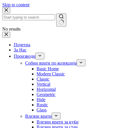
Skip to content
No results
Почетна
За Нас
Производи
Собни врати по колекција
Basic Home
Modern Classic
Classic
Vertical
Horizontal
Geometric
Hide
Rustic
Glass
Влезни врати
Влезни врати за куќи
Влезни врати за стан