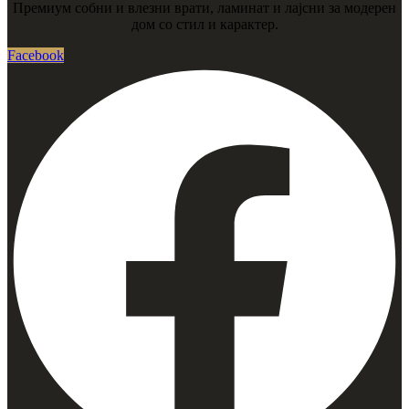
Премиум собни и влезни врати, ламинат и лајсни за модерен
дом со стил и карактер.
Facebook