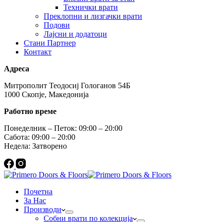
Технички врати
Преклопни и лизгачки врати
Подови
Лајсни и додатоци
Стани Партнер
Контакт
Адреса
Митрополит Теодосиј Гологанов 54Б
1000 Скопје, Македонија
Работно време
Понеделник – Петок: 09:00 – 20:00
Сабота: 09:00 – 20:00
Недела: Затворено
Почетна
За Нас
Производи
Собни врати по колекција