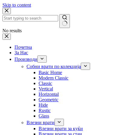
Skip to content
No results
Почетна
За Нас
Производи
Собни врати по колекција
Basic Home
Modern Classic
Classic
Vertical
Horizontal
Geometric
Hide
Rustic
Glass
Влезни врати
Влезни врати за куќи
Влезни врати за стан