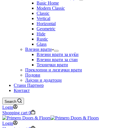
Basic Home
Modern Classic
Classic
Vertical
Horizontal
Geometric
Hide
Rustic
Glass
Влезни врати
Влезни врати за куќи
Влезни врати за стан
Технички врати
Преклопни и лизгачки врати
Подови
Лајсни и додатоци
Стани Партнер
Контакт
Search
Login
Shopping cart
0
Login