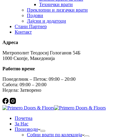
Технички врати
Преклопни и лизгачки врати
Подови
Лајсни и додатоци
Стани Партнер
Контакт
Адреса
Митрополит Теодосиј Гологанов 54Б
1000 Скопје, Македонија
Работно време
Понеделник – Петок: 09:00 – 20:00
Сабота: 09:00 – 20:00
Недела: Затворено
Почетна
За Нас
Производи
Собни врати по колекција