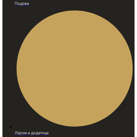
Подови
Лајсни и додатоци