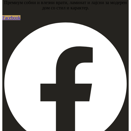
Премиум собни и влезни врати, ламинат и лајсни за модерен
дом со стил и карактер.
Facebook