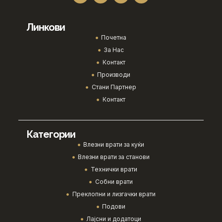
Линкови
Почетна
За Нас
Контакт
Производи
Стани Партнер
Контакт
Категории
Влезни врати за куќи
Влезни врати за станови
Технички врати
Собни врати
Преклопни и лизгачки врати
Подови
Лајсни и додатоци