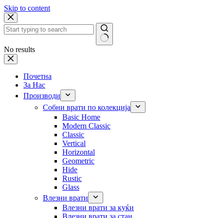
Skip to content
No results
Почетна
За Нас
Производи
Собни врати по колекција
Basic Home
Modern Classic
Classic
Vertical
Horizontal
Geometric
Hide
Rustic
Glass
Влезни врати
Влезни врати за куќи
Влезни врати за стан