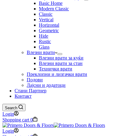
Basic Home
Modern Classic
Classic
Vertical
Horizontal
Geometric
Hide
Rustic
Glass
Влезни врати
Влезни врати за куќи
Влезни врати за стан
Технички врати
Преклопни и лизгачки врати
Подови
Лајсни и додатоци
Стани Партнер
Контакт
Search
Login
Shopping cart
0
Login