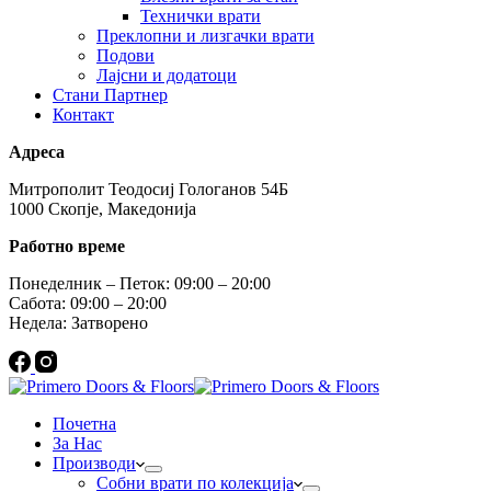
Технички врати
Преклопни и лизгачки врати
Подови
Лајсни и додатоци
Стани Партнер
Контакт
Адреса
Митрополит Теодосиј Гологанов 54Б
1000 Скопје, Македонија
Работно време
Понеделник – Петок: 09:00 – 20:00
Сабота: 09:00 – 20:00
Недела: Затворено
Почетна
За Нас
Производи
Собни врати по колекција