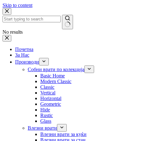
Skip to content
No results
Почетна
За Нас
Производи
Собни врати по колекција
Basic Home
Modern Classic
Classic
Vertical
Horizontal
Geometric
Hide
Rustic
Glass
Влезни врати
Влезни врати за куќи
Влезни врати за стан