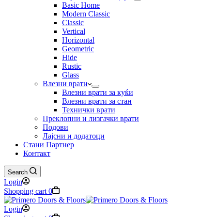
Basic Home
Modern Classic
Classic
Vertical
Horizontal
Geometric
Hide
Rustic
Glass
Влезни врати
Влезни врати за куќи
Влезни врати за стан
Технички врати
Преклопни и лизгачки врати
Подови
Лајсни и додатоци
Стани Партнер
Контакт
Search
Login
Shopping cart
0
Login