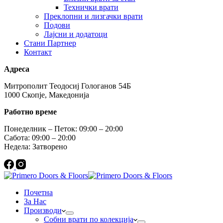
Технички врати
Преклопни и лизгачки врати
Подови
Лајсни и додатоци
Стани Партнер
Контакт
Адреса
Митрополит Теодосиј Гологанов 54Б
1000 Скопје, Македонија
Работно време
Понеделник – Петок: 09:00 – 20:00
Сабота: 09:00 – 20:00
Недела: Затворено
Почетна
За Нас
Производи
Собни врати по колекција