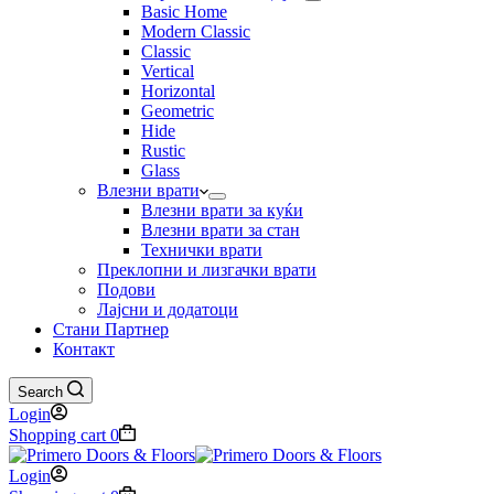
Basic Home
Modern Classic
Classic
Vertical
Horizontal
Geometric
Hide
Rustic
Glass
Влезни врати
Влезни врати за куќи
Влезни врати за стан
Технички врати
Преклопни и лизгачки врати
Подови
Лајсни и додатоци
Стани Партнер
Контакт
Search
Login
Shopping cart
0
Login