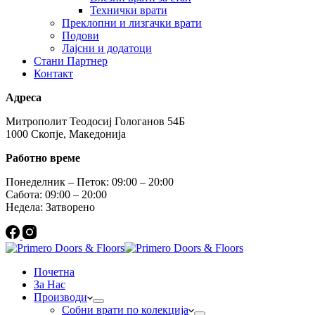
Технички врати
Преклопни и лизгачки врати
Подови
Лајсни и додатоци
Стани Партнер
Контакт
Адреса
Митрополит Теодосиј Гологанов 54Б
1000 Скопје, Македонија
Работно време
Понеделник – Петок: 09:00 – 20:00
Сабота: 09:00 – 20:00
Недела: Затворено
Почетна
За Нас
Производи
Собни врати по колекција