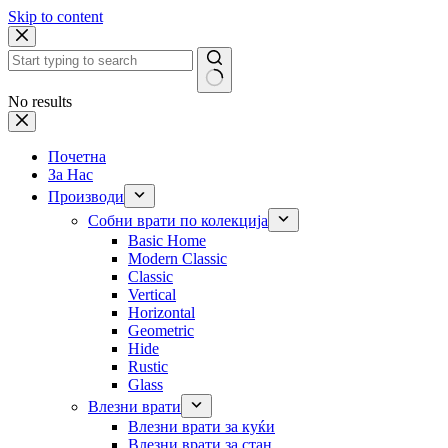
Skip to content
No results
Почетна
За Нас
Производи
Собни врати по колекција
Basic Home
Modern Classic
Classic
Vertical
Horizontal
Geometric
Hide
Rustic
Glass
Влезни врати
Влезни врати за куќи
Влезни врати за стан