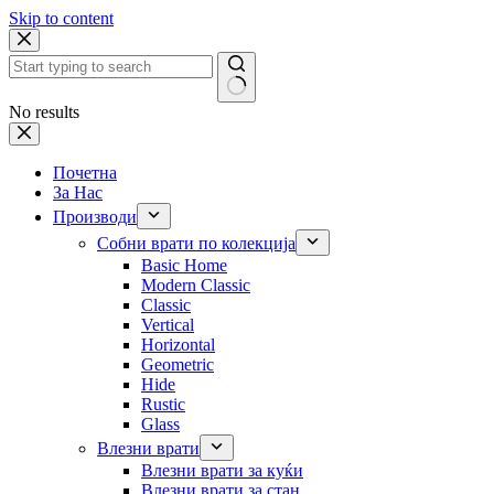
Skip to content
No results
Почетна
За Нас
Производи
Собни врати по колекција
Basic Home
Modern Classic
Classic
Vertical
Horizontal
Geometric
Hide
Rustic
Glass
Влезни врати
Влезни врати за куќи
Влезни врати за стан