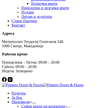
Технички врати
Преклопни и лизгачки врати
Подови
Лајсни и додатоци
Стани Партнер
Контакт
Адреса
Митрополит Теодосиј Гологанов 54Б
1000 Скопје, Македонија
Работно време
Понеделник – Петок: 09:00 – 20:00
Сабота: 09:00 – 20:00
Недела: Затворено
Почетна
За Нас
Производи
Собни врати по колекција