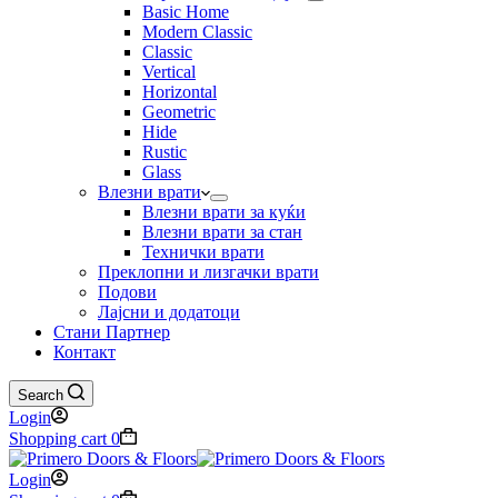
Basic Home
Modern Classic
Classic
Vertical
Horizontal
Geometric
Hide
Rustic
Glass
Влезни врати
Влезни врати за куќи
Влезни врати за стан
Технички врати
Преклопни и лизгачки врати
Подови
Лајсни и додатоци
Стани Партнер
Контакт
Search
Login
Shopping cart
0
Login