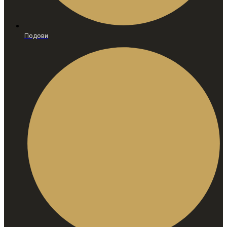
Подови