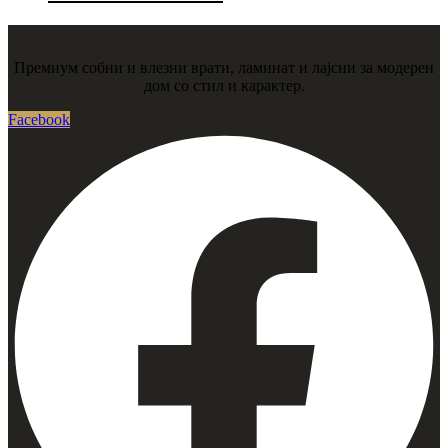
Премиум собни и влезни врати, ламинат и лајсни за модерен
дом со стил и карактер.
Facebook