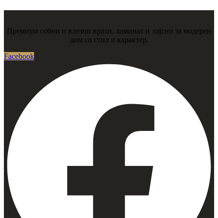
Премиум собни и влезни врати, ламинат и лајсни за модерен
дом со стил и карактер.
Facebook