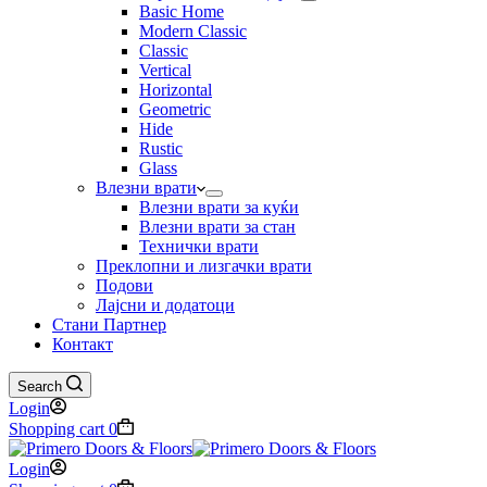
Basic Home
Modern Classic
Classic
Vertical
Horizontal
Geometric
Hide
Rustic
Glass
Влезни врати
Влезни врати за куќи
Влезни врати за стан
Технички врати
Преклопни и лизгачки врати
Подови
Лајсни и додатоци
Стани Партнер
Контакт
Search
Login
Shopping cart
0
Login