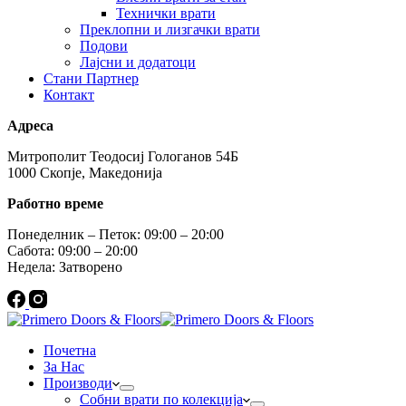
Технички врати
Преклопни и лизгачки врати
Подови
Лајсни и додатоци
Стани Партнер
Контакт
Адреса
Митрополит Теодосиј Гологанов 54Б
1000 Скопје, Македонија
Работно време
Понеделник – Петок: 09:00 – 20:00
Сабота: 09:00 – 20:00
Недела: Затворено
Почетна
За Нас
Производи
Собни врати по колекција