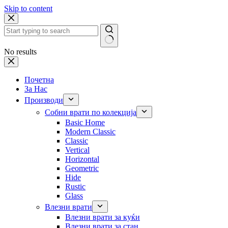
Skip to content
No results
Почетна
За Нас
Производи
Собни врати по колекција
Basic Home
Modern Classic
Classic
Vertical
Horizontal
Geometric
Hide
Rustic
Glass
Влезни врати
Влезни врати за куќи
Влезни врати за стан