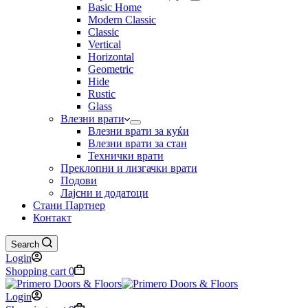
Basic Home
Modern Classic
Classic
Vertical
Horizontal
Geometric
Hide
Rustic
Glass
Влезни врати
Влезни врати за куќи
Влезни врати за стан
Технички врати
Преклопни и лизгачки врати
Подови
Лајсни и додатоци
Стани Партнер
Контакт
Search
Login
Shopping cart
0
Login