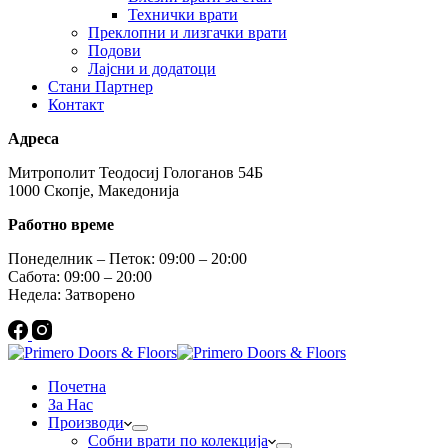
Технички врати
Преклопни и лизгачки врати
Подови
Лајсни и додатоци
Стани Партнер
Контакт
Адреса
Митрополит Теодосиј Гологанов 54Б
1000 Скопје, Македонија
Работно време
Понеделник – Петок: 09:00 – 20:00
Сабота: 09:00 – 20:00
Недела: Затворено
Почетна
За Нас
Производи
Собни врати по колекција