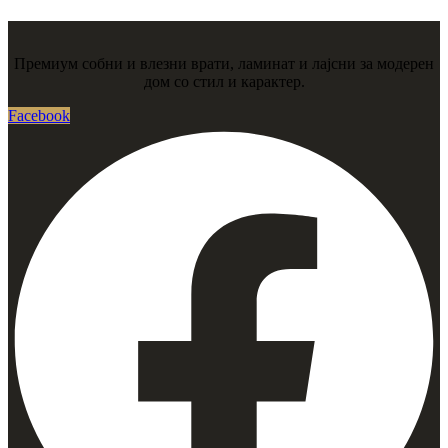
Премиум собни и влезни врати, ламинат и лајсни за модерен
дом со стил и карактер.
Facebook