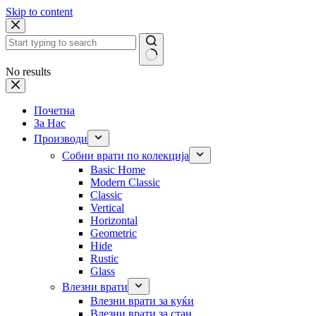
Skip to content
No results
Почетна
За Нас
Производи
Собни врати по колекција
Basic Home
Modern Classic
Classic
Vertical
Horizontal
Geometric
Hide
Rustic
Glass
Влезни врати
Влезни врати за куќи
Влезни врати за стан