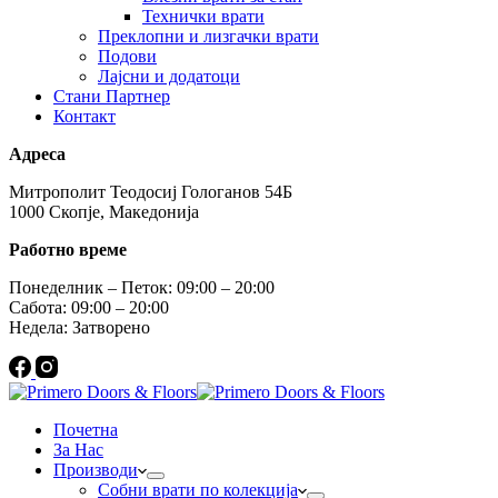
Технички врати
Преклопни и лизгачки врати
Подови
Лајсни и додатоци
Стани Партнер
Контакт
Адреса
Митрополит Теодосиј Гологанов 54Б
1000 Скопје, Македонија
Работно време
Понеделник – Петок: 09:00 – 20:00
Сабота: 09:00 – 20:00
Недела: Затворено
Почетна
За Нас
Производи
Собни врати по колекција