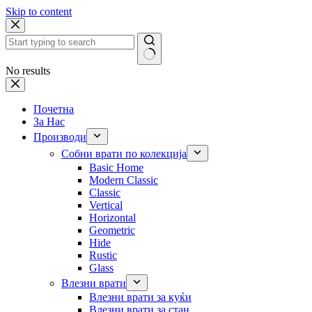
Skip to content
No results
Почетна
За Нас
Производи
Собни врати по колекција
Basic Home
Modern Classic
Classic
Vertical
Horizontal
Geometric
Hide
Rustic
Glass
Влезни врати
Влезни врати за куќи
Влезни врати за стан