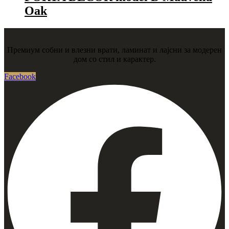
Oak
Премиум собни и влезни врати, ламинат и лајсни за модерен
дом со стил и карактер.
Facebook