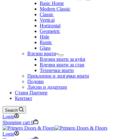
Basic Home
Modern Classic
Classic
Vertical
Horizontal
Geometric
Hide
Rustic
Glass
Влезни врати
Влезни врати за куќи
Влезни врати за стан
Технички врати
Преклопни и лизгачки врати
Подови
Лајсни и додатоци
Стани Партнер
Контакт
Search
Login
Shopping cart
0
Login