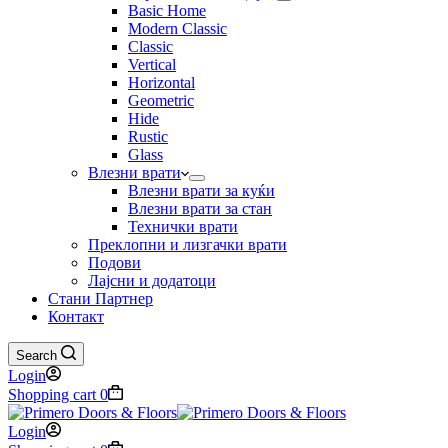
Basic Home
Modern Classic
Classic
Vertical
Horizontal
Geometric
Hide
Rustic
Glass
Влезни врати
Влезни врати за куќи
Влезни врати за стан
Технички врати
Преклопни и лизгачки врати
Подови
Лајсни и додатоци
Стани Партнер
Контакт
Search
Login
Shopping cart
0
Login