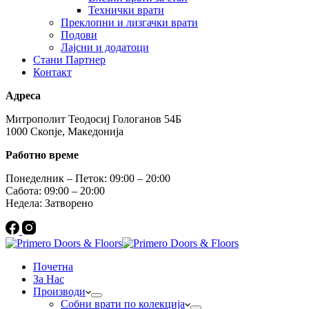
Технички врати
Преклопни и лизгачки врати
Подови
Лајсни и додатоци
Стани Партнер
Контакт
Адреса
Митрополит Теодосиј Гологанов 54Б
1000 Скопје, Македонија
Работно време
Понеделник – Петок: 09:00 – 20:00
Сабота: 09:00 – 20:00
Недела: Затворено
Почетна
За Нас
Производи
Собни врати по колекција