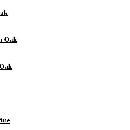
Oak
n Oak
 Oak
ine