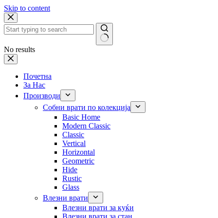
Skip to content
No results
Почетна
За Нас
Производи
Собни врати по колекција
Basic Home
Modern Classic
Classic
Vertical
Horizontal
Geometric
Hide
Rustic
Glass
Влезни врати
Влезни врати за куќи
Влезни врати за стан