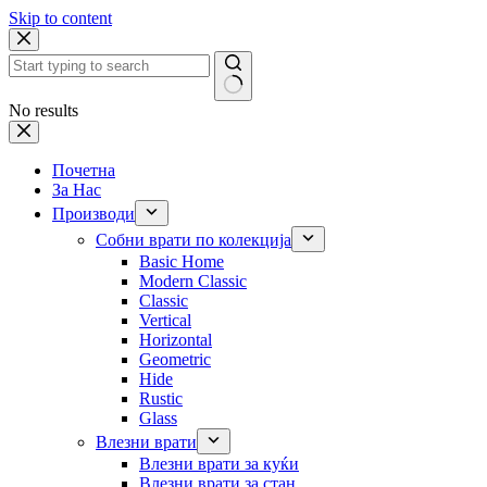
Skip to content
No results
Почетна
За Нас
Производи
Собни врати по колекција
Basic Home
Modern Classic
Classic
Vertical
Horizontal
Geometric
Hide
Rustic
Glass
Влезни врати
Влезни врати за куќи
Влезни врати за стан