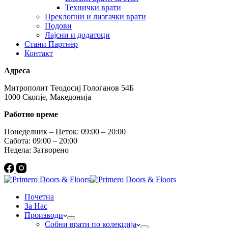
Технички врати
Преклопни и лизгачки врати
Подови
Лајсни и додатоци
Стани Партнер
Контакт
Адреса
Митрополит Теодосиј Гологанов 54Б
1000 Скопје, Македонија
Работно време
Понеделник – Петок: 09:00 – 20:00
Сабота: 09:00 – 20:00
Недела: Затворено
Почетна
За Нас
Производи
Собни врати по колекција