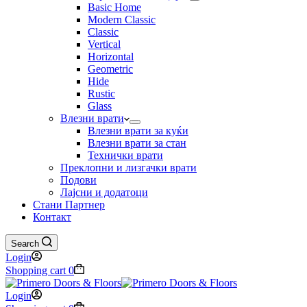
Basic Home
Modern Classic
Classic
Vertical
Horizontal
Geometric
Hide
Rustic
Glass
Влезни врати
Влезни врати за куќи
Влезни врати за стан
Технички врати
Преклопни и лизгачки врати
Подови
Лајсни и додатоци
Стани Партнер
Контакт
Search
Login
Shopping cart
0
Login