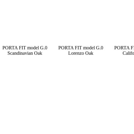
PORTA FIT model G.0
PORTA FIT model G.0
PORTA FI
Scandinavian Oak
Lorenzo Oak
Calif