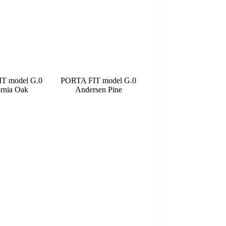
T model G.0
PORTA FIT model G.0
ornia Oak
Andersen Pine