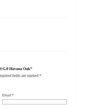
el G.0 Havana Oak”
equired fields are marked
*
Email
*