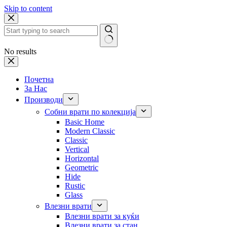
Skip to content
No results
Почетна
За Нас
Производи
Собни врати по колекција
Basic Home
Modern Classic
Classic
Vertical
Horizontal
Geometric
Hide
Rustic
Glass
Влезни врати
Влезни врати за куќи
Влезни врати за стан