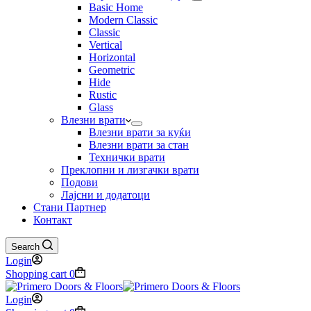
Basic Home
Modern Classic
Classic
Vertical
Horizontal
Geometric
Hide
Rustic
Glass
Влезни врати
Влезни врати за куќи
Влезни врати за стан
Технички врати
Преклопни и лизгачки врати
Подови
Лајсни и додатоци
Стани Партнер
Контакт
Search
Login
Shopping cart
0
Login