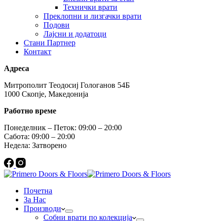
Технички врати
Преклопни и лизгачки врати
Подови
Лајсни и додатоци
Стани Партнер
Контакт
Адреса
Митрополит Теодосиј Гологанов 54Б
1000 Скопје, Македонија
Работно време
Понеделник – Петок: 09:00 – 20:00
Сабота: 09:00 – 20:00
Недела: Затворено
Почетна
За Нас
Производи
Собни врати по колекција