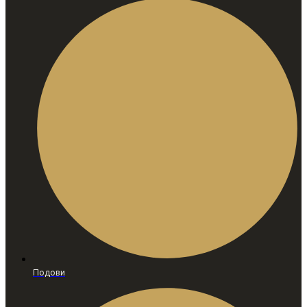
Подови