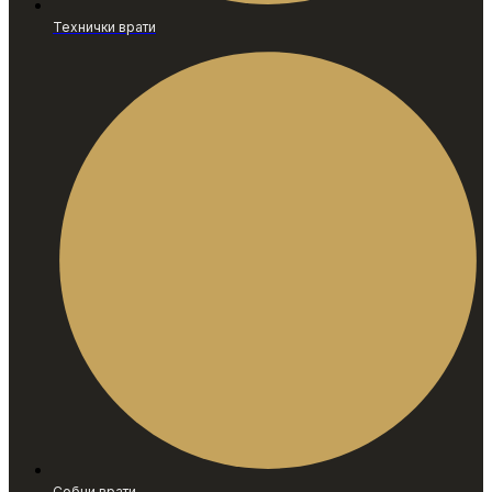
Технички врати
Собни врати