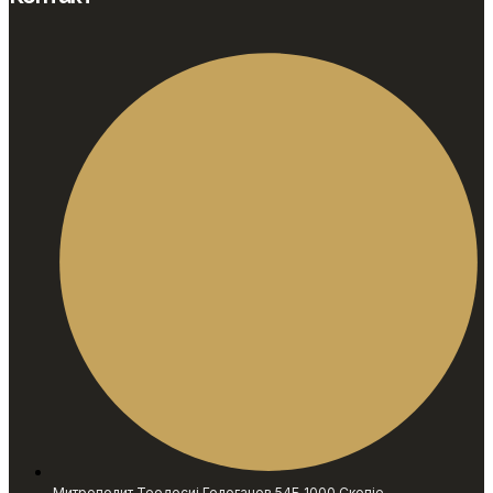
Митрополит Теодосиј Гологанов 54Б 1000 Скопје