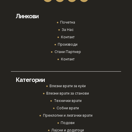
Линкови
Почетна
За Нас
Контакт
Производи
Стани Партнер
Контакт
Категории
Влезни врати за куќи
Влезни врати за станови
Технички врати
Собни врати
Преклопни и лизгачки врати
Подови
Лајсни и додатоци