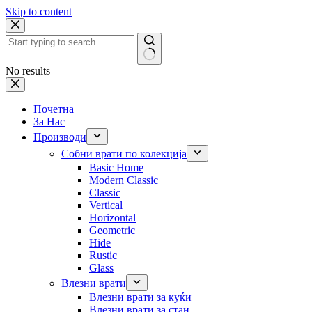
Skip to content
No results
Почетна
За Нас
Производи
Собни врати по колекција
Basic Home
Modern Classic
Classic
Vertical
Horizontal
Geometric
Hide
Rustic
Glass
Влезни врати
Влезни врати за куќи
Влезни врати за стан