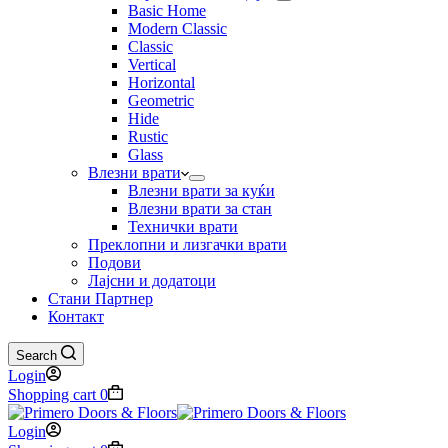
Basic Home
Modern Classic
Classic
Vertical
Horizontal
Geometric
Hide
Rustic
Glass
Влезни врати
Влезни врати за куќи
Влезни врати за стан
Технички врати
Преклопни и лизгачки врати
Подови
Лајсни и додатоци
Стани Партнер
Контакт
Search
Login
Shopping cart
0
Login