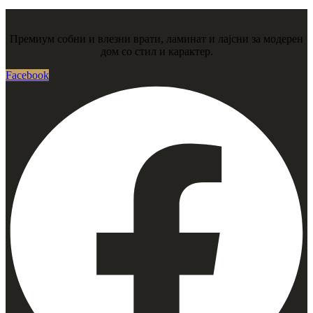
Премиум собни и влезни врати, ламинат и лајсни за модерен
дом со стил и карактер.
Facebook