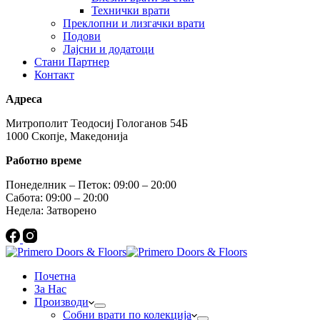
Технички врати
Преклопни и лизгачки врати
Подови
Лајсни и додатоци
Стани Партнер
Контакт
Адреса
Митрополит Теодосиј Гологанов 54Б
1000 Скопје, Македонија
Работно време
Понеделник – Петок: 09:00 – 20:00
Сабота: 09:00 – 20:00
Недела: Затворено
Почетна
За Нас
Производи
Собни врати по колекција