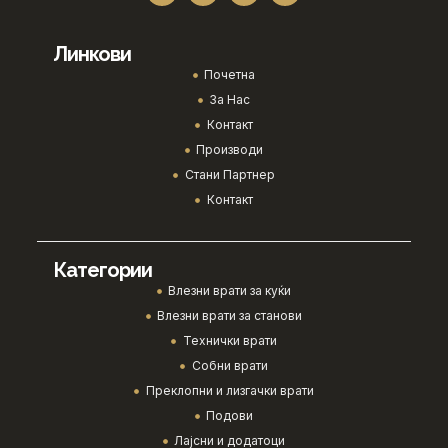
Линкови
Почетна
За Нас
Контакт
Производи
Стани Партнер
Контакт
Категории
Влезни врати за куќи
Влезни врати за станови
Технички врати
Собни врати
Преклопни и лизгачки врати
Подови
Лајсни и додатоци