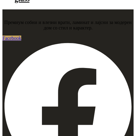
Премиум собни и влезни врати, ламинат и лајсни за модерен
дом со стил и карактер.
Facebook