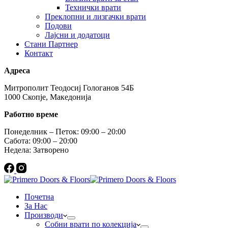
Технички врати
Преклопни и лизгачки врати
Подови
Лајсни и додатоци
Стани Партнер
Контакт
Адреса
Митрополит Теодосиј Гологанов 54Б
1000 Скопје, Македонија
Работно време
Понеделник – Петок: 09:00 – 20:00
Сабота: 09:00 – 20:00
Недела: Затворено
Почетна
За Нас
Производи
Собни врати по колекција