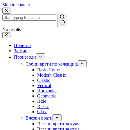
Skip to content
No results
Почетна
За Нас
Производи
Собни врати по колекција
Basic Home
Modern Classic
Classic
Vertical
Horizontal
Geometric
Hide
Rustic
Glass
Влезни врати
Влезни врати за куќи
Влезни врати за стан