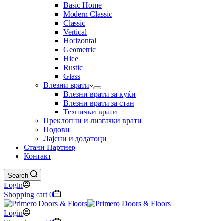
Basic Home
Modern Classic
Classic
Vertical
Horizontal
Geometric
Hide
Rustic
Glass
Влезни врати
Влезни врати за куќи
Влезни врати за стан
Технички врати
Преклопни и лизгачки врати
Подови
Лајсни и додатоци
Стани Партнер
Контакт
Search
Login
Shopping cart
0
Login